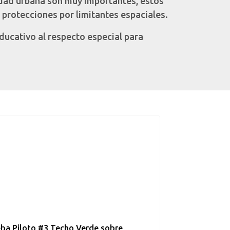
sidad urbana son muy importantes, estos
 protecciones por limitantes espaciales.
ducativo al respecto especial para
ba Piloto #3 Techo Verde sobre