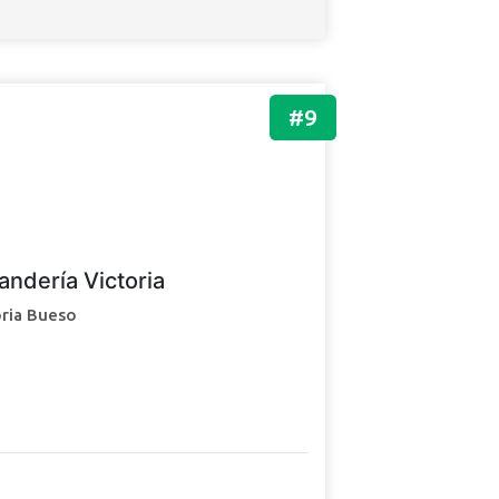
#9
andería Victoria
oria Bueso