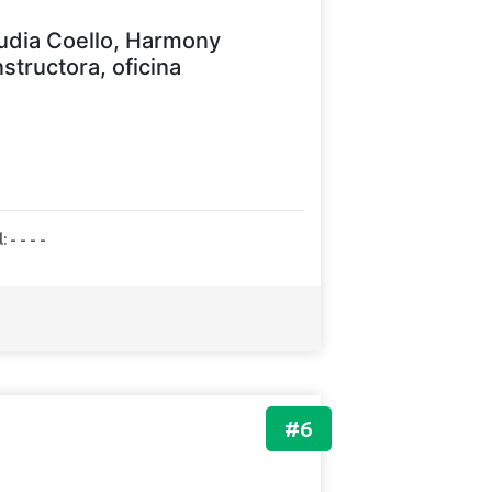
udia Coello, Harmony
structora, oficina
: - - - -
#6