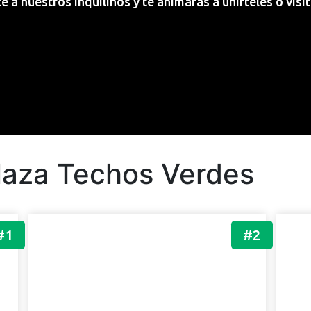
 a nuestros inquilinos y te animarás a unírteles o visi
Plaza Techos Verdes
#1
#2