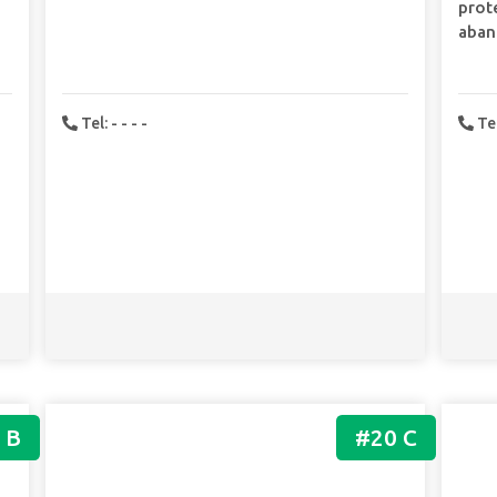
prot
abani
Tel: - - - -
Te
 B
#20 C