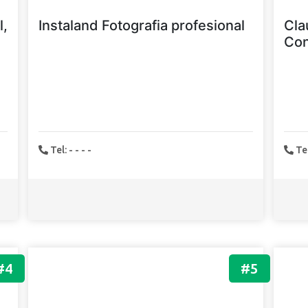
l,
Instaland Fotografia profesional
Cla
Con
Tel: - - - -
Tel
#4
#5