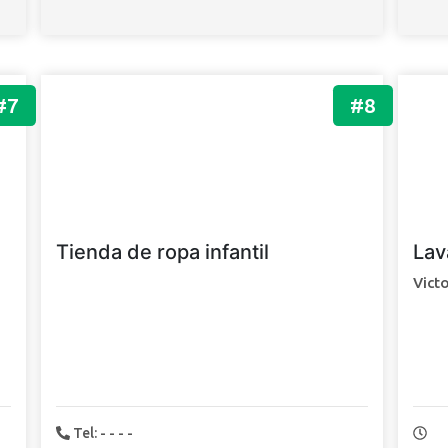
#7
#8
Tienda de ropa infantil
Lav
Vict
Tel: - - - -