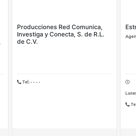
Producciones Red Comunica,
Est
Investiga y Conecta, S. de R.L.
Agen
de C.V.
e
Tel: - - - -
Lunes
Tel