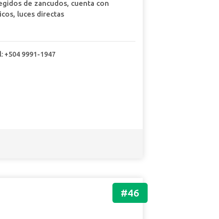
egidos de zancudos, cuenta con
cos, luces directas
l: +504 9991-1947
#46