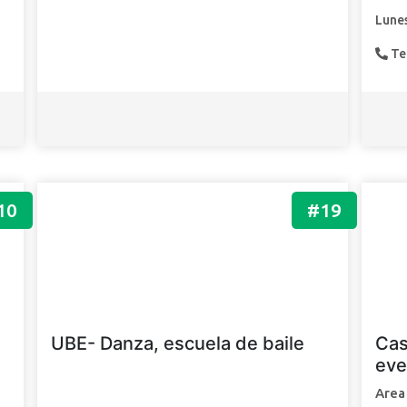
Lunes
Te
10
#19
UBE- Danza, escuela de baile
Cas
eve
Area 