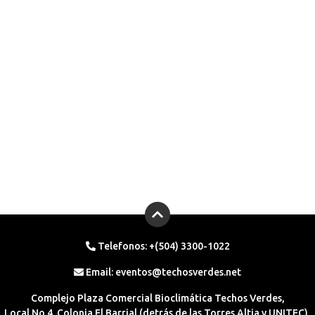
Telefonos: +(504) 3300-1022
Email:
eventos@techosverdes.net
Complejo Plaza Comercial Bioclimática Techos Verdes,
Local No.4. Colonia El Barrial (detrás de las Torres Altia y UNITEC),